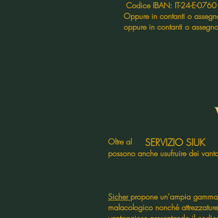
Codice IBAN: IT-24-E-076
Oppure in contanti o assegno
oppure in contanti o assegno
SERVIZIO SIUK
Oltre al per l'identificazi
possono anche usufruire dei vantag
Sicher
propone un'ampia gamma di
malacologico nonché attrezzature e